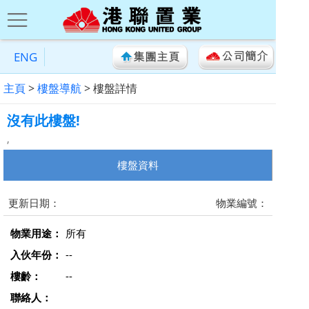
ENG
主頁
>
樓盤導航
> 樓盤詳情
沒有此樓盤!
,
樓盤資料
更新日期：
物業編號：
物業用途：
所有
入伙年份：
--
樓齡：
--
聯絡人：