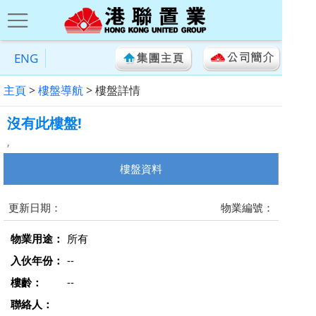
ENG
主頁
>
樓盤導航
> 樓盤詳情
沒有此樓盤!
,
樓盤資料
更新日期：
物業編號：
物業用途：
所有
入伙年份：
--
樓齡：
--
聯絡人：