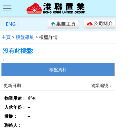
ENG
主頁
>
樓盤導航
> 樓盤詳情
沒有此樓盤!
,
樓盤資料
更新日期：
物業編號：
物業用途：
所有
入伙年份：
--
樓齡：
--
聯絡人：