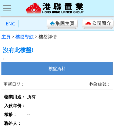
ENG
主頁
>
樓盤導航
> 樓盤詳情
沒有此樓盤!
,
樓盤資料
更新日期：
物業編號：
物業用途：
所有
入伙年份：
--
樓齡：
--
聯絡人：