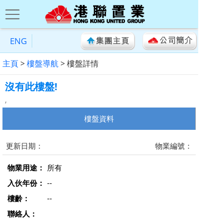
ENG
主頁
>
樓盤導航
> 樓盤詳情
沒有此樓盤!
,
樓盤資料
更新日期：
物業編號：
物業用途：
所有
入伙年份：
--
樓齡：
--
聯絡人：