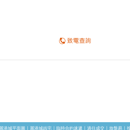
麗港城平面圖
|
麗港城凶宅
|
臨時合約速遞
|
過往成交
|
放盤易
|