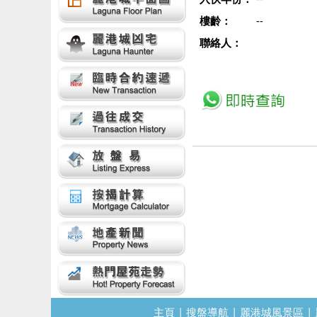
樓齡：
--
聯絡人：
主頁
|
搜盤導航
|
麗港城風景區
|