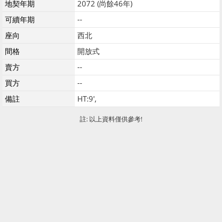
地契年期
2072 (尚餘46年)
可續年期
--
座向
西北
間格
開放式
賣方
--
買方
--
備註
HT:9',
註: 以上資料僅供參考!