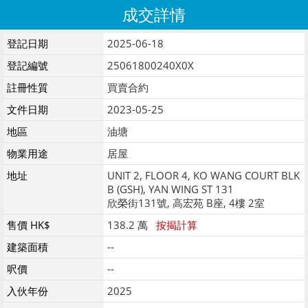
成交詳情
登記日期
2025-06-18
登記編號
25061800240X0X
註冊性質
買賣合約
文件日期
2023-05-25
地區
油塘
物業用途
居屋
地址
UNIT 2, FLOOR 4, KO WANG COURT BLK
B (GSH), YAN WING ST 131
欣榮街131號, 高宏苑 B座, 4樓 2室
售價 HK$
138.2 萬
按揭計算
建築面積
--
呎價
--
入伙年份
2025