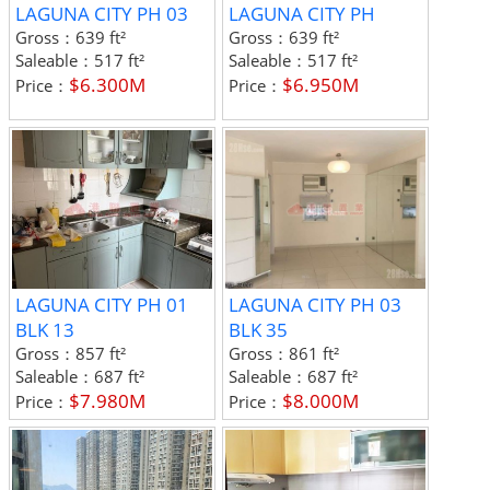
LAGUNA CITY PH 03
LAGUNA CITY PH
Gross：
639 ft²
Gross：
639 ft²
Saleable：
517 ft²
Saleable：
517 ft²
$6.300M
$6.950M
Price：
Price：
LAGUNA CITY PH 01
LAGUNA CITY PH 03
BLK 13
BLK 35
Gross：
857 ft²
Gross：
861 ft²
Saleable：
687 ft²
Saleable：
687 ft²
$7.980M
$8.000M
Price：
Price：