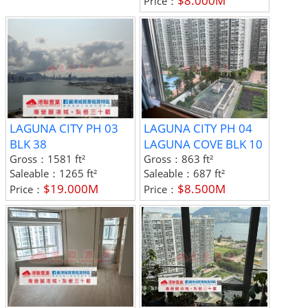
$8.000M
Price：
LAGUNA CITY PH 03
LAGUNA CITY PH 04
BLK 38
LAGUNA COVE BLK 10
Gross：
1581 ft²
Gross：
863 ft²
Saleable：
1265 ft²
Saleable：
687 ft²
$19.000M
$8.500M
Price：
Price：