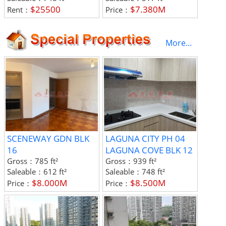
$25500
$7.380M
Rent：
Price：
More...
SCENEWAY GDN BLK
LAGUNA CITY PH 04
16
LAGUNA COVE BLK 12
Gross：
785 ft²
Gross：
939 ft²
Saleable：
612 ft²
Saleable：
748 ft²
$8.000M
$8.500M
Price：
Price：