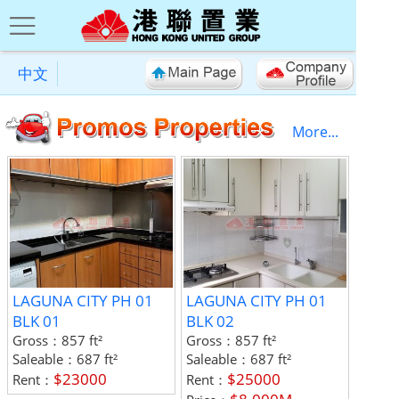
中文
More...
LAGUNA CITY PH 01
LAGUNA CITY PH 01
BLK 01
BLK 02
Gross：
857 ft²
Gross：
857 ft²
Saleable：
687 ft²
Saleable：
687 ft²
$23000
$25000
Rent：
Rent：