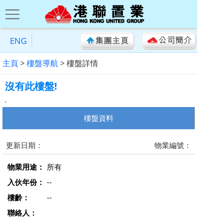
ENG
主頁
>
樓盤導航
> 樓盤詳情
沒有此樓盤!
,
樓盤資料
更新日期：
物業編號：
物業用途：
所有
入伙年份：
--
樓齡：
--
聯絡人：