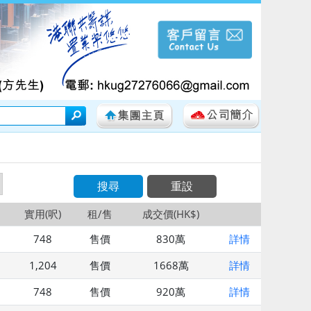
搜尋
重設
實用(呎)
租/售
成交價(HK$)
748
售價
830萬
詳情
1,204
售價
1668萬
詳情
748
售價
920萬
詳情