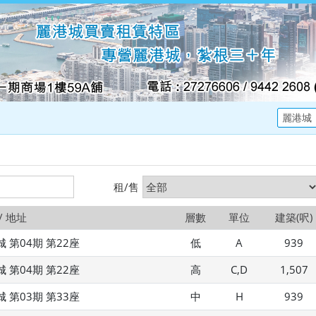
租/售
/ 地址
層數
單位
建築(呎)
 第04期 第22座
低
A
939
 第04期 第22座
高
C,D
1,507
 第03期 第33座
中
H
939