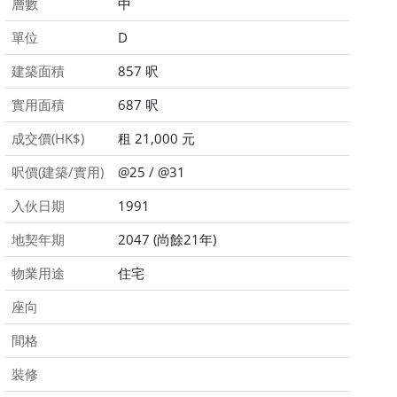
層數
中
單位
D
建築面積
857 呎
實用面積
687 呎
成交價(HK$)
租 21,000 元
呎價(建築/實用)
@25 / @31
入伙日期
1991
地契年期
2047 (尚餘21年)
物業用途
住宅
座向
間格
裝修