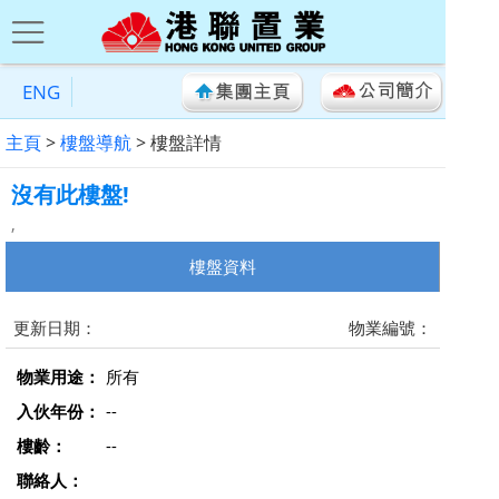
ENG
主頁
>
樓盤導航
> 樓盤詳情
沒有此樓盤!
,
樓盤資料
更新日期：
物業編號：
物業用途：
所有
入伙年份：
--
樓齡：
--
聯絡人：