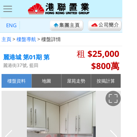
ENG
主頁
>
樓盤導航
> 樓盤詳情
租
$25,000
麗港城 第01期 第
$800萬
02座
麗港街37號, 藍田
樓盤資料
地圖
屋苑走勢
按揭計算