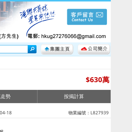
$630萬
苑走勢
按揭計算
4-18
物業編號：L827939
 呎