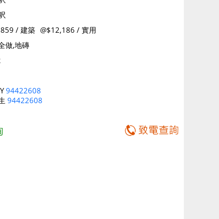
 呎
,859 / 建築
@$12,186 / 實用
全做,地磚
2
RY
94422608
生
94422608