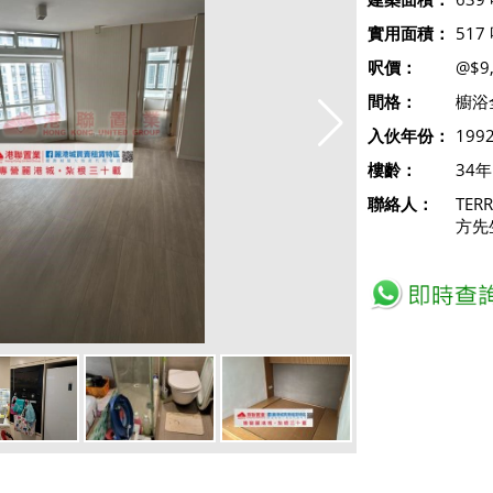
實用面積：
517
呎價：
@$9
間格：
櫥浴
入伙年份：
199
樓齡：
34年
聯絡人：
TER
方先