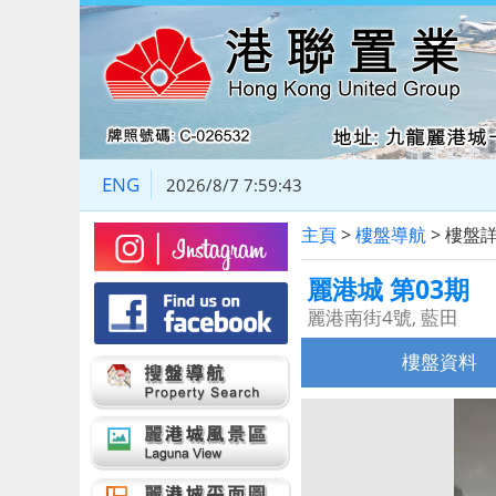
ENG
2026/8/7 7:59:43
主頁
>
樓盤導航
> 樓盤
麗港城 第03期
麗港南街4號, 藍田
樓盤資料