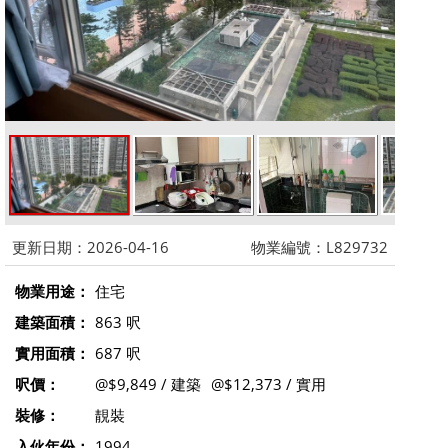
更新日期：2026-04-16
物業編號：L829732
物業用途：
住宅
建築面積：
863 呎
實用面積：
687 呎
呎價：
@$9,849 / 建築
@$12,373 / 實用
裝修：
靚裝
入伙年份：
1994