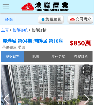
ENG
主頁
>
樓盤導航
> 樓盤詳情
麗港城 第04期 灣畔居 第10座
$850萬
茶果嶺道, 藍田
樓盤資料
地圖
屋苑走勢
按揭計算