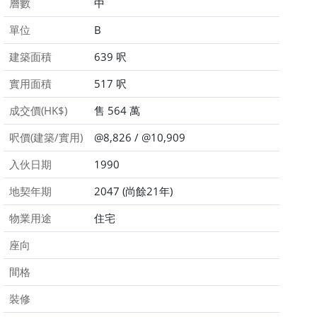
層數
中
單位
B
建築面積
639 呎
實用面積
517 呎
成交價(HK$)
售 564 萬
呎價(建築/實用)
@8,826 / @10,909
入伙日期
1990
地契年期
2047 (尚餘21年)
物業用途
住宅
座向
間格
裝修