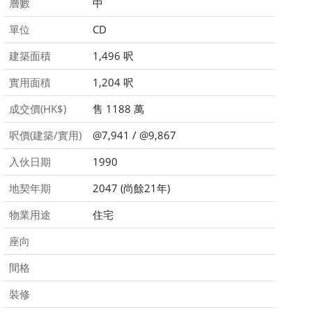
層數
中
單位
CD
建築面積
1,496 呎
實用面積
1,204 呎
成交價(HK$)
售 1188 萬
呎價(建築/實用)
@7,941 / @9,867
入伙日期
1990
地契年期
2047 (尚餘21年)
物業用途
住宅
座向
間格
裝修