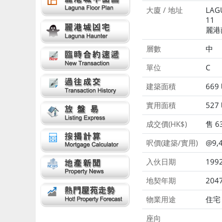
大廈 / 地址
LAGU
11
麗港
層數
中
單位
C
建築面積
669
實用面積
527
成交價(HK$)
售 6
呎價(建築/實用)
@9,4
入伙日期
199
地契年期
204
物業用途
住宅
座向