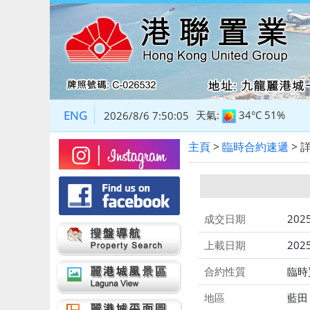
ENG
天氣:
34°C
51%
2026/8/6 7:50:05
主頁
>
臨時合約速遞
> 
成交日期
2025
上載日期
2025
合約性質
臨時
地區
藍田