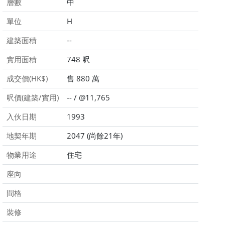
層數
中
單位
H
建築面積
--
實用面積
748 呎
成交價(HK$)
售 880 萬
呎價(建築/實用)
-- / @11,765
入伙日期
1993
地契年期
2047 (尚餘21年)
物業用途
住宅
座向
間格
裝修