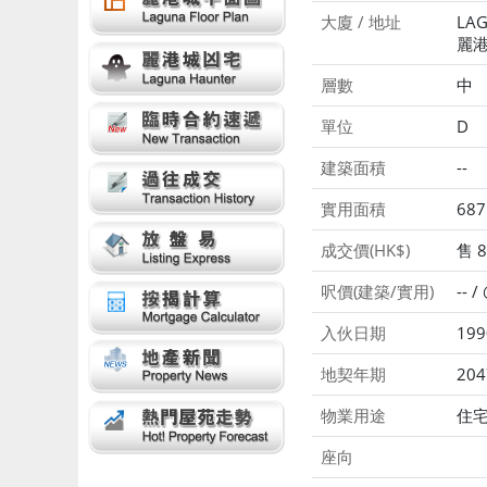
大廈 / 地址
LAG
麗港
層數
中
單位
D
建築面積
--
實用面積
687
成交價(HK$)
售 8
呎價(建築/實用)
-- 
入伙日期
199
地契年期
204
物業用途
住
座向