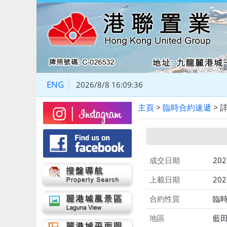
ENG
2026/8/8 16:09:36
主頁
>
臨時合約速遞
> 
成交日期
202
上載日期
202
合約性質
臨
地區
藍