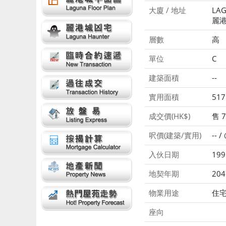
大廈 / 地址
LAG
麗港
層數
高
單位
C
建築面積
--
實用面積
517
成交價(HK$)
售 7
呎價(建築/實用)
-- 
入伙日期
199
地契年期
204
物業用途
住
座向