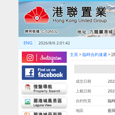
ENG
2026/8/6 2:01:42
主頁
>
臨時合約速遞
> 
成交日期
202
上載日期
202
合約性質
臨
地區
藍